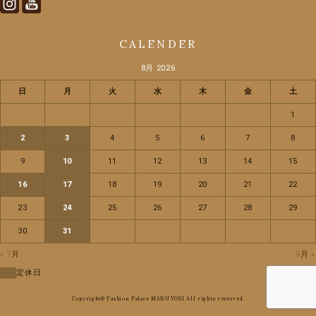
CALENDER
8月 2026
日
月
火
水
木
金
土
1
2
3
4
5
6
7
8
9
10
11
12
13
14
15
16
17
18
19
20
21
22
23
24
25
26
27
28
29
30
31
« 7月
9月 »
定休日
Copyright© Fashion Palace MARUYOSI All rights reserved.