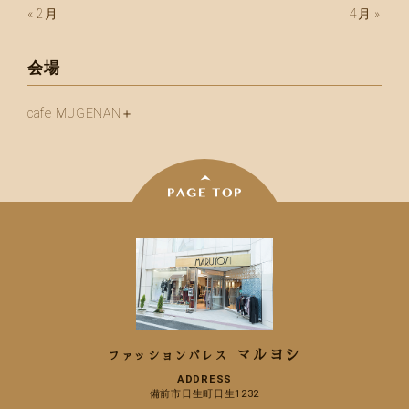
« 2月
4月 »
会場
cafe MUGENAN＋
マルヨシ
ファッションパレス
ADDRESS
備前市日生町日生1232