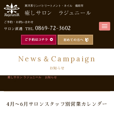
東洋系リンパトリートメント・ネイル 備前市
ご予約・お問い合わせ
Togg
0869-72-3602
サロン直通
TEL
navig
ご予約はこちら
初めてのお
News＆Campaign
お知らせ
癒しサロン ラジュニール
>
お知らせ
>
4月〜6月サロンスタッフ別営業カ
レンダー
4月〜6月サロンスタッフ別営業カレンダー