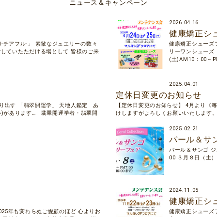
ニュース＆キャンペーン
2026.04.16
健康矯正シ
ul-チアフル-」 素敵なジュエリーの数々
健康矯正シューズ
ごしていたただける場として 皆様のご来
リーワンシューズ ■
(土)AM10：00～PM
2025.04.01
定休日変更のお知らせ
り出す 「翡翠開運学」 天地人鑑定 あ
【定休日変更のお知らせ】 4月より《毎
)があります… 翡翠開運学者・翡翠開
けしますがよろしくお願いいたします
2025.02.21
パール＆サ
パール＆サンゴ ジ
00 ３月８日（土）
2024.11.05
健康矯正シ
025年も変わらぬご愛顧のほど 心よりお
健康矯正シューズ