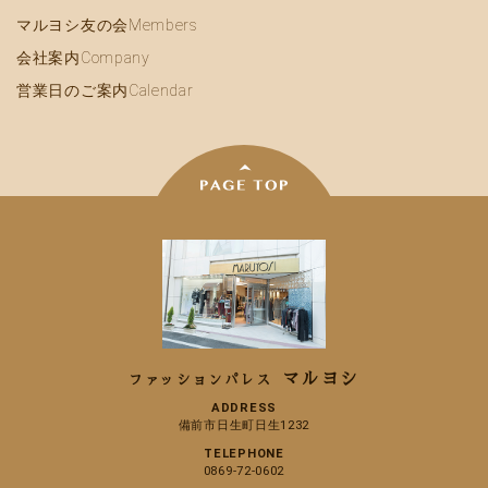
マルヨシ友の会
Members
会社案内
Company
営業日のご案内
Calendar
マルヨシ
ファッションパレス
ADDRESS
備前市日生町日生1232
TELEPHONE
0869-72-0602