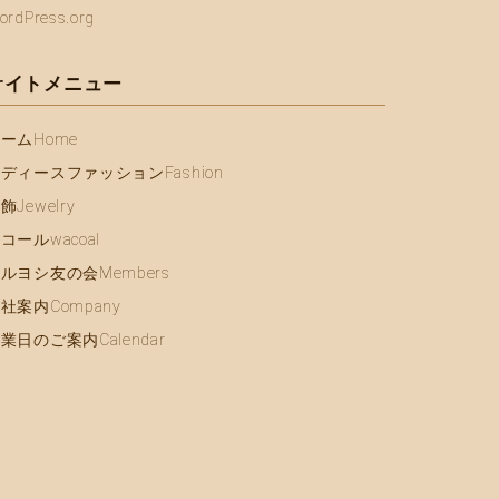
ordPress.org
サイトメニュー
ホーム
Home
レディースファッション
Fashion
宝飾
Jewelry
ワコール
wacoal
マルヨシ友の会
Members
会社案内
Company
営業日のご案内
Calendar