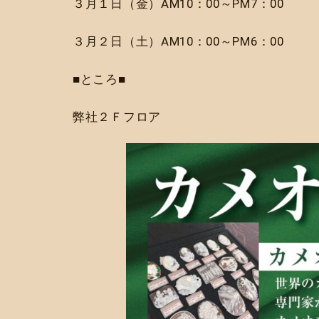
３月１日（金）AM10：00～PM7：00
３月２日（土）AM10：00～PM6：00
■ところ■
弊社２Ｆフロア