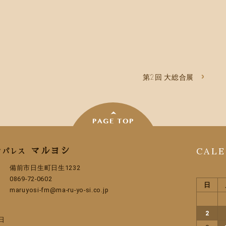
第2回 大総合展
CAL
マルヨシ
ンパレス
備前市日生町日生1232
0869-72-0602
日
maruyosi-fm@ma-ru-yo-si.co.jp
2
日