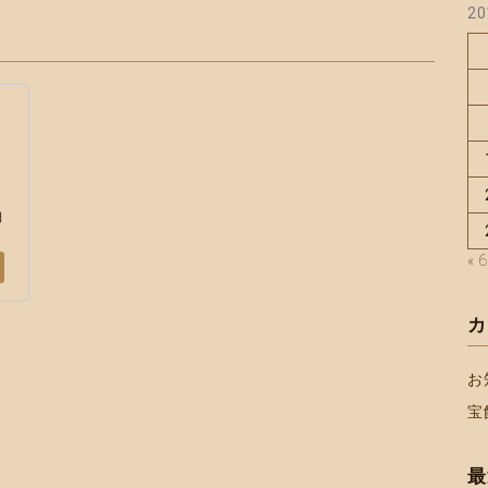
2
日
« 
カ
お
宝
最