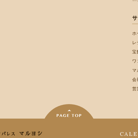
サ
ホ
レ
宝
ワ
マ
会
営
CAL
マルヨシ
ンパレス