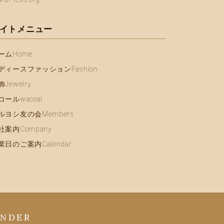
イトメニュー
ーム
Home
ディースファッション
Fashion
飾
Jewelry
コール
wacoal
ルヨシ友の会
Members
社案内
Company
業日のご案内
Calendar
ENDER