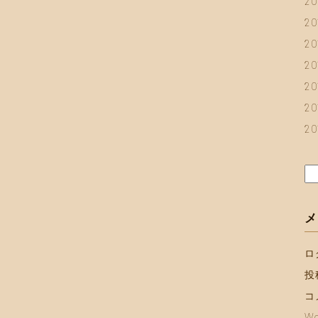
2
2
2
2
2
2
2
検
索:
メ
ロ
投
コ
Wo