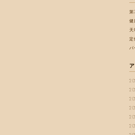
第
健
天
定
パ
ア
2
2
2
2
2
2