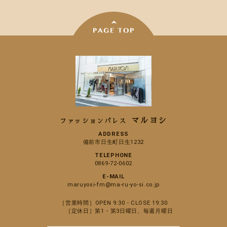
マルヨシ
ファッションパレス
ADDRESS
備前市日生町日生1232
TELEPHONE
0869-72-0602
E-MAIL
maruyosi-fm@ma-ru-yo-si.co.jp
［営業時間］OPEN 9:30 - CLOSE 19:30
［定休日］第1・第3日曜日、毎週月曜日